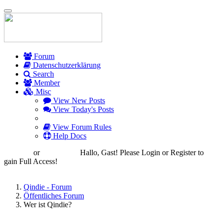
Toggle
navigation
Forum
Datenschutzerklärung
Search
Member
Misc
View New Posts
View Today's Posts
View Forum Rules
Help Docs
Login
or
Register
Hallo, Gast! Please Login or Register to
gain Full Access!
Qindie - Forum
Öffentliches Forum
Wer ist Qindie?