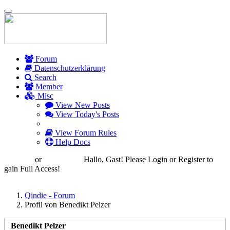
Toggle
navigation
Forum
Datenschutzerklärung
Search
Member
Misc
View New Posts
View Today's Posts
View Forum Rules
Help Docs
Login
or
Register
Hallo, Gast! Please Login or Register to
gain Full Access!
Qindie - Forum
Profil von Benedikt Pelzer
Benedikt Pelzer